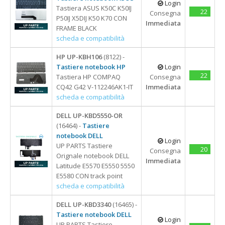
Login
Tastiera ASUS K50C K50IJ
22
Consegna
P50IJ X5DIJ K50 K70 CON
Immediata
FRAME BLACK
scheda e compatibilità
HP UP-KBH106
(8122) -
Tastiere notebook HP
Login
22
Tastiera HP COMPAQ
Consegna
CQ42 G42 V-112246AK1-IT
Immediata
scheda e compatibilità
DELL UP-KBD5550-OR
(16464) -
Tastiere
notebook DELL
Login
UP PARTS Tastiere
20
Consegna
Orignale notebook DELL
Immediata
Latitude E5570 E5550 5550
E5580 CON track point
scheda e compatibilità
DELL UP-KBD3340
(16465) -
Tastiere notebook DELL
Login
UP PARTS Tastiere