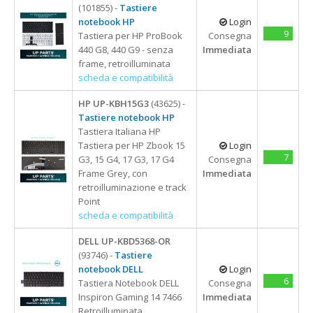
(101855) -
Tastiere
notebook HP
Login
9
Tastiera per HP ProBook
Consegna
440 G8, 440 G9 - senza
Immediata
frame, retroilluminata
scheda e compatibilità
HP UP-KBH15G3
(43625) -
Tastiere notebook HP
Tastiera Italiana HP
Tastiera per HP Zbook 15
Login
7
G3, 15 G4, 17 G3, 17 G4
Consegna
Frame Grey, con
Immediata
retroilluminazione e track
Point
scheda e compatibilità
DELL UP-KBD5368-OR
(93746) -
Tastiere
notebook DELL
Login
6
Tastiera Notebook DELL
Consegna
Inspiron Gaming 14 7466
Immediata
Retroilluminata