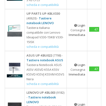
scheda e compatibilità
UP PARTS UP-KBLV330
(40620) -
Tastiere
notebook LENOVO
Login
Tastiera italiana
47
Consegna
compatibile con Lenovo
Immediata
Ideapad V330-15IKB V330-
15ISK
scheda e compatibilità
ASUS UP-KBU022
(7798) -
Tastiere notebook ASUS
Tastiera Notebook ASUS
Login
47
A55V A55VD K55A K55V
Consegna
K55VD K55VJ K55VM K55VS
Immediata
Nera
scheda e compatibilità
LENOVO UP-KBL003
(9182)
-
Tastiere notebook
LENOVO
Login