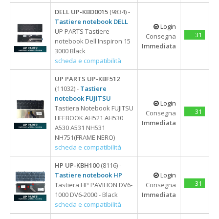
DELL UP-KBD0015
(9834) -
Tastiere notebook DELL
Login
UP PARTS Tastiere
31
Consegna
notebook Dell Inspiron 15
Immediata
3000 Black
scheda e compatibilità
UP PARTS UP-KBF512
(11032) -
Tastiere
notebook FUJITSU
Login
Tastiera Notebook FUJITSU
31
Consegna
LIFEBOOK AH521 AH530
Immediata
A530 A531 NH531
NH751(FRAME NERO)
scheda e compatibilità
HP UP-KBH100
(8116) -
Tastiere notebook HP
Login
31
Tastiera HP PAVILION DV6-
Consegna
1000 DV6-2000 - Black
Immediata
scheda e compatibilità