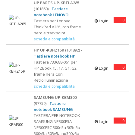
UP PARTS UP-KBTLA285
(101860) -
Tastiere
notebook LENOVO
0
Tastiera per Lenovo
Login
ThinkPad A285, con frame
nero e trackpoint
scheda e compatibilità
HP UP-KBHZ15R
(101892) -
Tastiere notebook HP
Tastiera 733688-061 per
0
HP ZBook 15, 17, G1, G2
Login
frame nera Con
Retroilluminazione
scheda e compatibilità
SAMSUNG UP-KBM300
(97759) -
Tastiere
notebook SAMSUNG
TASTIERA PER NOTEBOOK
0
SAMSUNG NP300E5A
Login
NP300E5C 300e5a 305e5a
300v5a 305v5a np300v5a