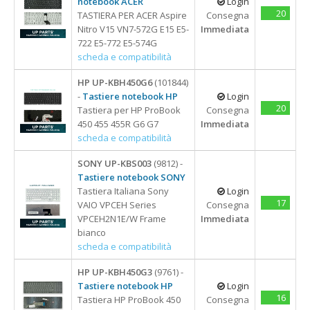
notebook ACER
Login
20
TASTIERA PER ACER Aspire
Consegna
Nitro V15 VN7-572G E15 E5-
Immediata
722 E5-772 E5-574G
scheda e compatibilità
HP UP-KBH450G6
(101844)
-
Tastiere notebook HP
Login
20
Tastiera per HP ProBook
Consegna
450 455 455R G6 G7
Immediata
scheda e compatibilità
SONY UP-KBS003
(9812) -
Tastiere notebook SONY
Tastiera Italiana Sony
Login
17
VAIO VPCEH Series
Consegna
VPCEH2N1E/W Frame
Immediata
bianco
scheda e compatibilità
HP UP-KBH450G3
(9761) -
Tastiere notebook HP
Login
16
Tastiera HP ProBook 450
Consegna