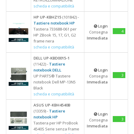
scheda e compatibilità
HP UP-KBHZ15
(101842) -
Tastiere notebook HP
Login
Tastiera 733688-061 per
4
Consegna
HP ZBook 15, 17, G1, G2
Immediata
frame nera
scheda e compatibilità
DELL UP-KBD0015-1
(11422) -
Tastiere
notebook DELL
Login
3
UP PARTS® Tastiere
Consegna
notebook Dell MP-13N5
Immediata
Black
scheda e compatibilità
ASUS UP-KBH4540B
(13359) -
Tastiere
Login
notebook HP
3
Consegna
Tastiera per HP ProBook
Immediata
4540S Serie senza Frame