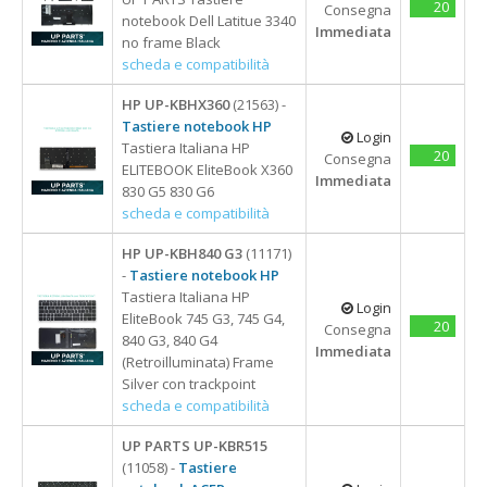
20
Consegna
notebook Dell Latitue 3340
Immediata
no frame Black
scheda e compatibilità
HP UP-KBHX360
(21563) -
Tastiere notebook HP
Login
Tastiera Italiana HP
20
Consegna
ELITEBOOK EliteBook X360
Immediata
830 G5 830 G6
scheda e compatibilità
HP UP-KBH840 G3
(11171)
-
Tastiere notebook HP
Tastiera Italiana HP
Login
EliteBook 745 G3, 745 G4,
20
Consegna
840 G3, 840 G4
Immediata
(Retroilluminata) Frame
Silver con trackpoint
scheda e compatibilità
UP PARTS UP-KBR515
(11058) -
Tastiere