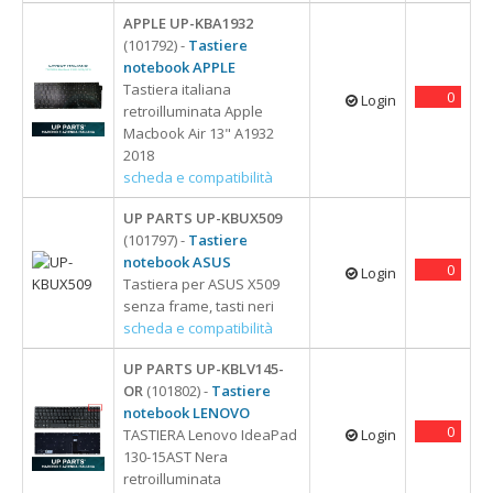
APPLE UP-KBA1932
(101792) -
Tastiere
notebook APPLE
Tastiera italiana
0
Login
retroilluminata Apple
Macbook Air 13" A1932
2018
scheda e compatibilità
UP PARTS UP-KBUX509
(101797) -
Tastiere
notebook ASUS
0
Login
Tastiera per ASUS X509
senza frame, tasti neri
scheda e compatibilità
UP PARTS UP-KBLV145-
OR
(101802) -
Tastiere
notebook LENOVO
0
TASTIERA Lenovo IdeaPad
Login
130-15AST Nera
retroilluminata