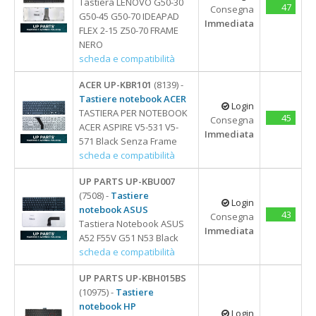
Tastiera LENOVO G50-30
47
Consegna
G50-45 G50-70 IDEAPAD
Immediata
FLEX 2-15 Z50-70 FRAME
NERO
scheda e compatibilità
ACER UP-KBR101
(8139) -
Tastiere notebook ACER
Login
TASTIERA PER NOTEBOOK
45
Consegna
ACER ASPIRE V5-531 V5-
Immediata
571 Black Senza Frame
scheda e compatibilità
UP PARTS UP-KBU007
(7508) -
Tastiere
Login
notebook ASUS
43
Consegna
Tastiera Notebook ASUS
Immediata
A52 F55V G51 N53 Black
scheda e compatibilità
UP PARTS UP-KBH015BS
(10975) -
Tastiere
notebook HP
Login