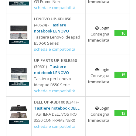
G3 Frame Nero
Immediata
scheda e compatibilità
LENOVO UP-KBL050
(40624) -
Tastiere
Login
notebook LENOVO
16
Consegna
Tastiera Lenovo Ideapad
Immediata
B50-50 Series
scheda e compatibilità
UP PARTS UP-KBLB550
(30601) -
Tastiere
Login
notebook LENOVO
15
Consegna
Tastiera per Lenovo
Immediata
Ideapad B550 Serie
scheda e compatibilità
DELL UP-KBD100
(8341) -
Tastiere notebook DELL
Login
13
TASTIERA DELL VOSTRO
Consegna
3550 CON FRAME NER0
Immediata
scheda e compatibilità