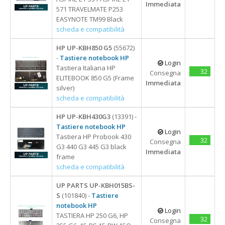
Immediata
571 TRAVELMATE P253
EASYNOTE TM99 Black
scheda e compatibilità
HP UP-KBH850 G5
(55672)
-
Tastiere notebook HP
Login
Tastiera Italiana HP
32
Consegna
ELITEBOOK 850 G5 (Frame
Immediata
silver)
scheda e compatibilità
HP UP-KBH430G3
(13391) -
Tastiere notebook HP
Login
Tastiera HP Probook 430
32
Consegna
G3 440 G3 445 G3 black
Immediata
frame
scheda e compatibilità
UP PARTS UP-KBH015BS-
S
(101840) -
Tastiere
notebook HP
Login
TASTIERA HP 250 G6, HP
32
Consegna