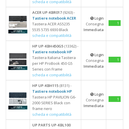
scheda e compatibilità
ACER UP-KBR017
(9263) -
Tastiere notebook ACER
Login
1
Tastiera ACER AS5235
Consegna
5535 5735 6930 Black
Immediata
scheda e compatibilità
HP UP-KBH450G5
(13362) -
Tastiere notebook HP
Login
Tastiera Italiana Tastiera
1
Consegna
per HP ProBook 450 G5
Immediata
Series con Frame
scheda e compatibilità
HP UP-KBH115
(8131) -
Tastiere notebook HP
Login
Tastiera HP PAVILION G6-
1
Consegna
2000 SERIES Black con
Immediata
frame nero
scheda e compatibilità
UP PARTS UP-KBL100