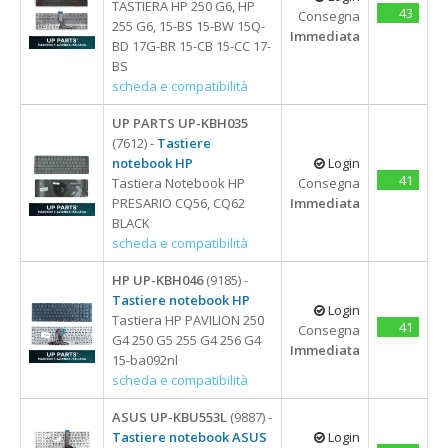
TASTIERA HP 250 G6, HP
43
Consegna
255 G6, 15-BS 15-BW 15Q-
Immediata
BD 17G-BR 15-CB 15-CC 17-
BS
scheda e compatibilità
UP PARTS UP-KBH035
(7612) -
Tastiere
notebook HP
Login
41
Tastiera Notebook HP
Consegna
PRESARIO CQ56, CQ62
Immediata
BLACK
scheda e compatibilità
HP UP-KBH046
(9185) -
Tastiere notebook HP
Login
Tastiera HP PAVILION 250
41
Consegna
G4 250 G5 255 G4 256 G4
Immediata
15-ba092nl
scheda e compatibilità
ASUS UP-KBU553L
(9887) -
Tastiere notebook ASUS
Login