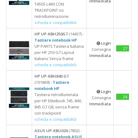
Immediata
T450S L460 CON
TRACKPOINT no
retroilluminazione
scheda e compatibilità
HP UP-KBH250G7
(14437) -
Tastiere notebook HP
Login
UP PARTS Tastiera Italiana
27
Consegna
per HP 250 G7 Layout
Immediata
Italiano Senza frame
scheda e compatibilità
HP UP-KBH840 G7
(101869) -
Tastiere
notebook HP
Login
Tastiera retroilluminata
24
Consegna
per HP EliteBook 745, 840,
Immediata
845 G7 G8, senza frame
con trackpoint
scheda e compatibilità
ASUS UP-KBU026
(7802) -
Tastiere notebook ASUS