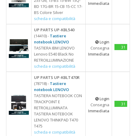
255 G6, 15-BS 15-BW 15Q-
Immediata
BD 17G-BR 15-CB 15-CC 17-
BS Colore Silver
scheda e compatibilità
UP PARTS UP-KBL540
(14410) -
Tastiere
notebook LENOVO
Login
31
TASTIERA IBM LENOVO
Consegna
Lenovo E540 Black No
Immediata
RETROILLUMINAZIONE
scheda e compatibilità
UP PARTS UP-KBLT470R
(78718) -
Tastiere
notebook LENOVO
TASTIERA NOTEBOOK CON
Login
TRACKPOINT E
31
Consegna
RETROILLUMINATA
Immediata
TASTIERA NOTEBOOK
LENOVO THINKPAD T470
T475
scheda e compatibilità