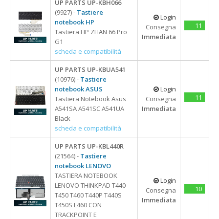
UP PARTS UP-KBH066
(9927) -
Tastiere
Login
notebook HP
11
Consegna
Tastiera HP ZHAN 66 Pro
Immediata
G1
scheda e compatibilità
UP PARTS UP-KBUA541
(10976) -
Tastiere
notebook ASUS
Login
11
Tastiera Notebook Asus
Consegna
A541SA A541SC A541UA
Immediata
Black
scheda e compatibilità
UP PARTS UP-KBL440R
(21564) -
Tastiere
notebook LENOVO
TASTIERA NOTEBOOK
Login
LENOVO THINKPAD T440
10
Consegna
T450 T460 T440P T440S
Immediata
T450S L460 CON
TRACKPOINT E