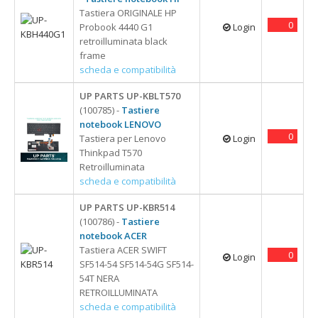
Tastiera ORIGINALE HP
0
Probook 4440 G1
Login
retroilluminata black
frame
scheda e compatibilità
UP PARTS UP-KBLT570
(100785) -
Tastiere
notebook LENOVO
0
Tastiera per Lenovo
Login
Thinkpad T570
Retroilluminata
scheda e compatibilità
UP PARTS UP-KBR514
(100786) -
Tastiere
notebook ACER
Tastiera ACER SWIFT
0
Login
SF514-54 SF514-54G SF514-
54T NERA
RETROILLUMINATA
scheda e compatibilità