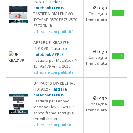
(8287) -
Tastiere
notebook LENOVO
Login
1
TASTIERA IBM LENOVO
Consegna
IDEAPAD B570 B575 V570
Immediata
Z570 Black
scheda e compatibilità
APPLE UP-KBA2179
(101859) -
Tastiere
Login
notebook APPLE
1
Consegna
Tastiera per Mac Book Air
Immediata
13" A2179 Anno 2020
scheda e compatibilità
UP PARTS UP-KBL14AL
(101902) -
Tastiere
notebook LENOVO
Login
Tastiera per Lenovo
1
Consegna
Ideapad Flex 5-14ALC05
Immediata
senza frame, tasti grigi,
retroilluminata
scheda e compatibilità