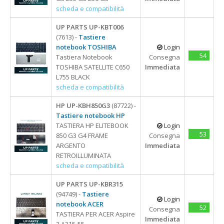
18,5"
scheda e compatibilità
UP PARTS UP-KBT006
(7613) -
Tastiere
notebook TOSHIBA
Login
54
Tastiera Notebook
Consegna
TOSHIBA SATELLITE C650
Immediata
L755 BLACK
scheda e compatibilità
HP UP-KBH850G3
(87722) -
Tastiere notebook HP
TASTIERA HP ELITEBOOK
Login
53
850 G3 G4 FRAME
Consegna
ARGENTO
Immediata
RETROILLUMINATA
scheda e compatibilità
UP PARTS UP-KBR315
(94749) -
Tastiere
Login
notebook ACER
52
Consegna
TASTIERA PER ACER Aspire
Immediata
3 A315-55