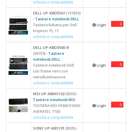
scheda e compatibilità
DELL UP-KBD5567
(101833)
-
Tastiere notebook DELL
0
Tastiera Italiana per Dell
Login
Inspiron 15, 17
scheda e compatibilità
DELL UP-KBD3580-R
(94759) -
Tastiere
notebook DELL
0
Tastiere notebook Dell
Login
con frame nero con
retroilluminazione
scheda e compatibilità
MSI UP-KBMS102
(8303) -
Tastiere notebook MSI
0
TASTIERA MSI VX600 EX630
Login
AVERATEC 7100
scheda e compatibilità
SONY UP-KBS101
(8305) -