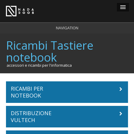
Guest
NAVIGATION
Ricambi Tastiere
carrello
0
notebook
login
registrazione
accessori e ricambi per l'informatica
RICAMBI PER
NOTEBOOK
DISTRIBUZIONE
Batterie Notebook
VULTECH
ACER
Tastiere Notebook