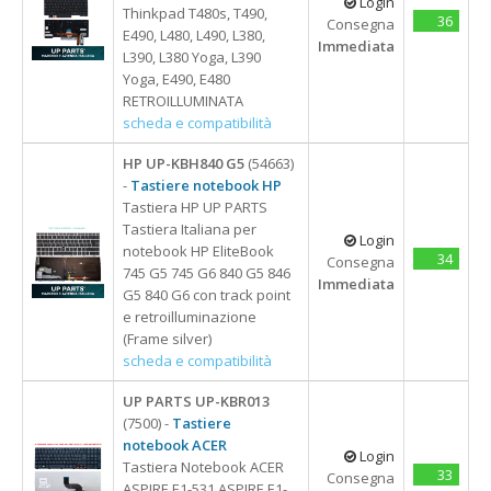
Login
Thinkpad T480s, T490,
36
Consegna
E490, L480, L490, L380,
Immediata
L390, L380 Yoga, L390
Yoga, E490, E480
RETROILLUMINATA
scheda e compatibilità
HP UP-KBH840 G5
(54663)
-
Tastiere notebook HP
Tastiera HP UP PARTS
Tastiera Italiana per
Login
notebook HP EliteBook
34
Consegna
745 G5 745 G6 840 G5 846
Immediata
G5 840 G6 con track point
e retroilluminazione
(Frame silver)
scheda e compatibilità
UP PARTS UP-KBR013
(7500) -
Tastiere
notebook ACER
Login
Tastiera Notebook ACER
33
Consegna
ASPIRE E1-531 ASPIRE E1-