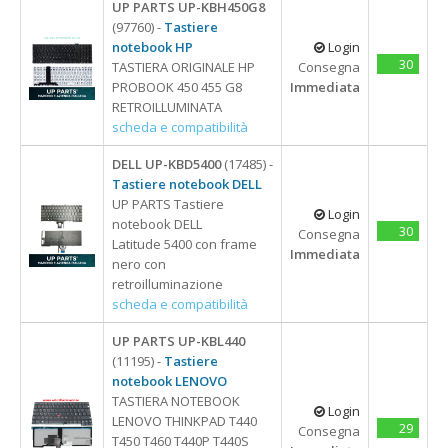
UP PARTS UP-KBH450G8
(97760) -
Tastiere
notebook HP
Login
30
TASTIERA ORIGINALE HP
Consegna
PROBOOK 450 455 G8
Immediata
RETROILLUMINATA
scheda e compatibilità
DELL UP-KBD5400
(17485) -
Tastiere notebook DELL
UP PARTS Tastiere
Login
notebook DELL
30
Consegna
Latitude 5400 con frame
Immediata
nero con
retroilluminazione
scheda e compatibilità
UP PARTS UP-KBL440
(11195) -
Tastiere
notebook LENOVO
TASTIERA NOTEBOOK
Login
LENOVO THINKPAD T440
29
Consegna
T450 T460 T440P T440S