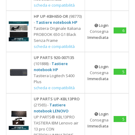
scheda e compatibilità
HP UP-KBH650-OR
(98770)
-
Tastiere notebook HP
Login
Tastiera Originale Italiana
6
Consegna
PROBOOK 650 G1 Black
Immediata
Senza Frame
scheda e compatibilità
UP PARTS 920-007135
(101888) -
Tastiere
Login
notebook HP
5
Consegna
Tastiera Logitech S400
Immediata
Plus
scheda e compatibilità
UP PARTS UP-KBL13PRO
(21565) -
Tastiere
notebook LENOVO
Login
UP PARTS® KBL13PRO
5
Consegna
TASTIERA IBM Lenovo air
Immediata
13 pro CON
RETROILLUMINAZIONE