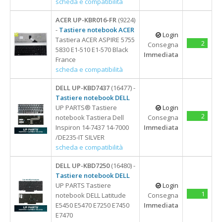
scheda e compatibilità
ACER UP-KBR016-FR
(9224)
-
Tastiere notebook ACER
Login
Tastiera ACER ASPIRE 5755
2
Consegna
5830 E1-510 E1-570 Black
Immediata
France
scheda e compatibilità
DELL UP-KBD7437
(16477) -
Tastiere notebook DELL
UP PARTS® Tastiere
Login
2
notebook Tastiera Dell
Consegna
Inspiron 14-7437 14-7000
Immediata
/DE235-IT SILVER
scheda e compatibilità
DELL UP-KBD7250
(16480) -
Tastiere notebook DELL
UP PARTS Tastiere
Login
1
notebook DELL Latitude
Consegna
E5450 E5470 E7250 E7450
Immediata
E7470