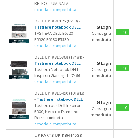
RETROILLUMINATA
scheda e compatibilità
DELL UP-KBD125
(8958) -
Tastiere notebook DELL
Login
10
TASTIERA DELL E6520
Consegna
E5520 E6530 E5530
Immediata
scheda e compatibilità
DELL UP-KBD5368
(17484) -
Tastiere notebook DELL
Login
10
Tastiera Notebook DELL
Consegna
Inspiron Gaming 14 7466
Immediata
scheda e compatibilità
DELL UP-KBD5490
(101843)
-
Tastiere notebook DELL
Login
Tastiera per Dell Inspiron
10
Consegna
5300, Nera no Frame no
Immediata
Retroilluminata
scheda e compatibilità
UP PARTS UP-KBH440G8