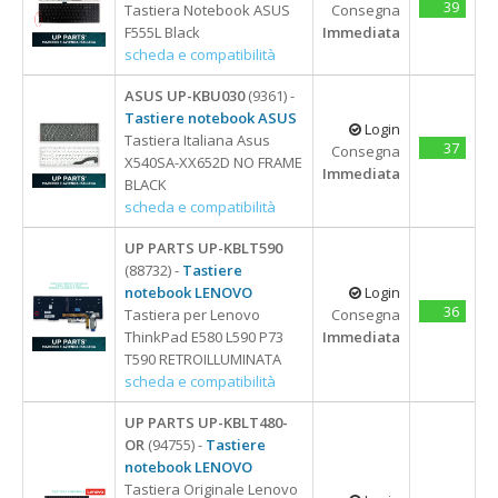
39
Tastiera Notebook ASUS
Consegna
F555L Black
Immediata
scheda e compatibilità
ASUS UP-KBU030
(9361) -
Tastiere notebook ASUS
Login
Tastiera Italiana Asus
37
Consegna
X540SA-XX652D NO FRAME
Immediata
BLACK
scheda e compatibilità
UP PARTS UP-KBLT590
(88732) -
Tastiere
notebook LENOVO
Login
36
Tastiera per Lenovo
Consegna
ThinkPad E580 L590 P73
Immediata
T590 RETROILLUMINATA
scheda e compatibilità
UP PARTS UP-KBLT480-
OR
(94755) -
Tastiere
notebook LENOVO
Tastiera Originale Lenovo