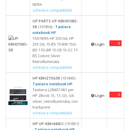
NERA
scheda e compatibilità
UP PARTS UP-KBH015BS-
SR
(101856) -
Tastiere
notebook HP
TASTIERA HP 250 G6, HP
0
255 G6, 15-BS 15-BW 15Q-
Login
BD 17G-BR 15-CB 15-CC 17-
BS Colore Silver
Retroilluminata
scheda e compatibilità
HP KBHZ15G5R
(101845) -
Tastiere notebook HP
Tastiera L28407-061 per
0
HP ZBook 15, 17, G5, G6
Login
silver, retroilluminata, con
trackpoint
scheda e compatibilità
HP UP-KBH440G1
(101851)
-
Tastiere notebook HP