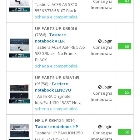
85
Consegna
Ventole Notebook
18.4
Card Reader & HUB
Tastiera ACER AS 5810
8 Cm
Type C
Immediata
3 Porte
Alimentatori
Gruppi Di Continuità
Storage
23"-42"
Cavetteria
5536 5738 5810T Black
scheda e compatibilità
4 Porte
Alimentatori dedicati
APPLE
ACER
Gruppi di Continuità
Batterie Per Tablet
Type C
Batterie notebook
Cavi e adattatori
APPLE
Lettore Barcode
Batteria UPS
M2
UP PARTS UP-KBR016
Lettore Barcode
Web Cam
USB 2.0
Batterie per Tablet
(7856) -
Tastiere
Surface
ASUS
Mouse e Tastiere
Memorie
APPLE
notebook ACER
Login
USB 3.0
Docking station
Docking Station
DELL
SSD
USB
Accessori per Notebook
68
Adattatori
SAMSUNG
Tastiera ACER ASPIRE 5755
Consegna
Monitor Portatili
HP
5830 Black - No Frame
Immediata
Schermi notebook
LENOVO
USB-C - TYPE-C
BLACK
TopCase Notebook
Type C
Schermi SmartPhone
scheda e compatibilità
SAMSUNG
Tastiere
SONY
UP PARTS UP-KBLV145
ACER
Tastiere notebook
Monitor Portatili
TOSHIBA
(95758) -
Tastiere
Login
ASUS
notebook LENOVO
TopCase Notebook
65
Consegna
DELL
TASTIERA Originale
Ventole desktop
Immediata
14"
IdeaPad 130-15AST Nera
HP
Ventole notebook
14" Touch
scheda e compatibilità
LENOVO
15,6"
HP UP-KBH124
(9014) -
15,6" Doppio
Tastiere notebook HP
Login
58
15,6" Touch
Tastiera HP PAVILION 250
Consegna
G3 255 G3 256 G3
Immediata