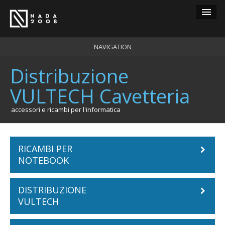
Guest
NAVIGATION
Distribuzione
carrello
0
VULTECH Cavetteria
login
registrazione
accessori e ricambi per l'informatica
RICAMBI PER
NOTEBOOK
DISTRIBUZIONE
Batterie Notebook
VULTECH
ACER
Tastiere Notebook