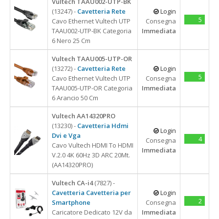
Vultech TAAU002-UTP-BK
Ventole Notebook
18.4
Card Reader & HUB
8 Cm
Type C
(13247) -
Cavetteria Rete
Login
3 Porte
Alimentatori
Gruppi Di Continuità
Storage
23"-42"
Cavetteria
5
Cavo Ethernet Vultech UTP
Consegna
4 Porte
Alimentatori dedicati
APPLE
ACER
Gruppi di Continuità
TAAU002-UTP-BK Categoria
Immediata
Batterie Per Tablet
Type C
Batterie notebook
6 Nero 25 Cm
Cavi e adattatori
APPLE
Lettore Barcode
Batteria UPS
M2
Lettore Barcode
Web Cam
USB 2.0
Batterie per Tablet
Surface
ASUS
Mouse e Tastiere
Memorie
Vultech TAAU005-UTP-OR
APPLE
USB 3.0
Docking station
Docking Station
DELL
SSD
(13272) -
Cavetteria Rete
Login
USB
Accessori per Notebook
Adattatori
SAMSUNG
5
Monitor Portatili
Cavo Ethernet Vultech UTP
Consegna
HP
TAAU005-UTP-OR Categoria
Immediata
Schermi notebook
LENOVO
USB-C - TYPE-C
6 Arancio 50 Cm
TopCase Notebook
Type C
Schermi SmartPhone
SAMSUNG
Tastiere
Vultech AA14320PRO
SONY
ACER
(13230) -
Cavetteria Hdmi
Tastiere notebook
Monitor Portatili
Login
TOSHIBA
Dvi e Vga
ASUS
4
Consegna
TopCase Notebook
Cavo Vultech HDMI To HDMI
DELL
Immediata
Ventole desktop
V.2.0 4K 60Hz 3D ARC 20Mt.
14"
HP
(AA14320PRO)
Ventole notebook
14" Touch
LENOVO
15,6"
Vultech CA-i4
(7827) -
Cavetteria Cavetteria per
Login
15,6" Doppio
2
Smartphone
Consegna
15,6" Touch
Caricatore Dedicato 12V da
Immediata