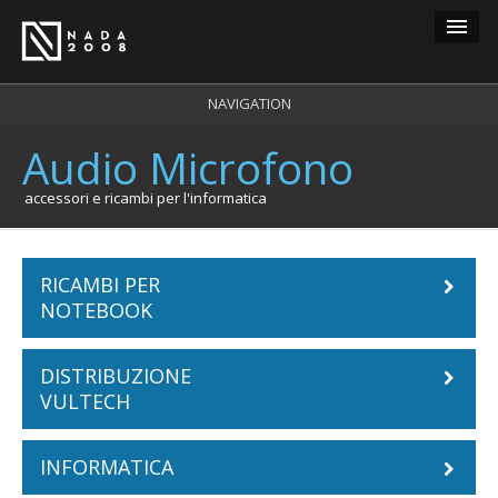
Guest
NAVIGATION
Audio Microfono
carrello
0
login
accessori e ricambi per l'informatica
registrazione
RICAMBI PER
NOTEBOOK
DISTRIBUZIONE
Batterie Notebook
VULTECH
ACER
Tastiere Notebook
INFORMATICA
Cabinet
APPLE