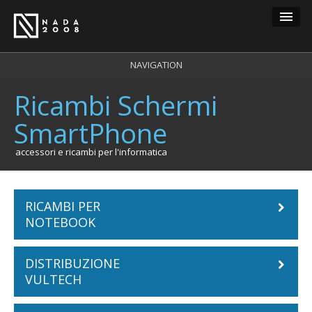
Guest
NAVIGATION
Ricambi Schermi
carrello
0
SmartPhone
login
registrazione
accessori e ricambi per l'informatica
RICAMBI PER
NOTEBOOK
DISTRIBUZIONE
Batterie Notebook
VULTECH
ACER
Tastiere Notebook