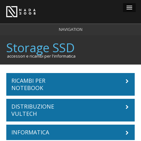
Guest
NAVIGATION
Storage SSD
carrello
0
login
accessori e ricambi per l'informatica
registrazione
RICAMBI PER
NOTEBOOK
DISTRIBUZIONE
Batterie Notebook
VULTECH
ACER
Tastiere Notebook
INFORMATICA
Cabinet
APPLE