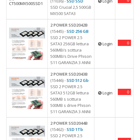
(11036) -
SSD SSD
Login
4 Porte
Alimentatori dedicati
APPLE
ACER
Gruppi di Continuità
SSD Crucial 2,5 500GB
Batterie Per Tablet
Type C
Batterie notebook
MX500 SATA3
Cavi e adattatori
APPLE
Lettore Barcode
Batteria UPS
M2
Lettore Barcode
Web Cam
USB 2.0
Batterie per Tablet
Surface
ASUS
Mouse e Tastiere
Memorie
2 POWER SSD2042B
APPLE
USB 3.0
Docking station
Docking Station
DELL
SSD
(15445) -
SSD 256 GB
USB
Accessori per Notebook
Adattatori
SAMSUNG
Monitor Portatili
SSD 2 POWER 2.5
HP
0
SATA3 256GB lettura
Login
Schermi notebook
LENOVO
USB-C - TYPE-C
560MB/s scittura
TopCase Notebook
Type C
Schermi SmartPhone
SAMSUNG
500MB/s Drive Phison
Tastiere
S11 GARANZIA 3 ANNI
SONY
ACER
Tastiere notebook
Monitor Portatili
TOSHIBA
2 POWER SSD2043B
ASUS
TopCase Notebook
(15446) -
SSD 512 Gb
DELL
Ventole desktop
SSD 2 POWER 2.5
14"
HP
0
SATA3 512GB lettura
Login
Ventole notebook
14" Touch
560MB s scittura
LENOVO
15,6"
500MB s drive Phison
S11 GARANZIA 3 ANNI
15,6" Doppio
15,6" Touch
2 POWER SSD2044B
18,5"
(15462) -
SSD 1Tb
SSD 2 POWER 2.5