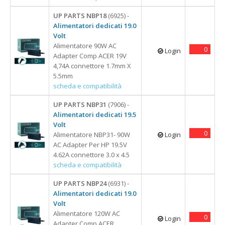
UP PARTS NBP18
(6925) -
Alimentatori dedicati 19.0
Volt
Alimentatore 90W AC
0
Login
Adapter Comp ACER 19V
4,74A connettore 1.7mm X
5.5mm
scheda e compatibilità
UP PARTS NBP31
(7906) -
Alimentatori dedicati 19.5
Volt
0
Alimentatore NBP31- 90W
Login
AC Adapter Per HP 19.5V
4.62A connettore 3.0 x 4.5
scheda e compatibilità
UP PARTS NBP24
(6931) -
Alimentatori dedicati 19.0
Volt
Alimentatore 120W AC
0
Login
Adapter Comp ACER