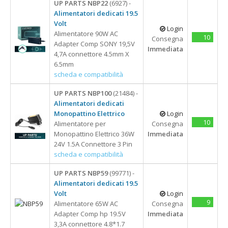
UP PARTS NBP22
(6927) -
Alimentatori dedicati 19.5
Volt
Login
Alimentatore 90W AC
10
Consegna
Adapter Comp SONY 19,5V
Immediata
4,7A connettore 4.5mm X
6.5mm
scheda e compatibilità
UP PARTS NBP100
(21484) -
Alimentatori dedicati
Monopattino Elettrico
Login
10
Alimentatore per
Consegna
Monopattino Elettrico 36W
Immediata
24V 1.5A Connettore 3 Pin
scheda e compatibilità
UP PARTS NBP59
(99771) -
Alimentatori dedicati 19.5
Volt
Login
9
Alimentatore 65W AC
Consegna
Adapter Comp hp 19.5V
Immediata
3,3A connettore 4.8*1.7