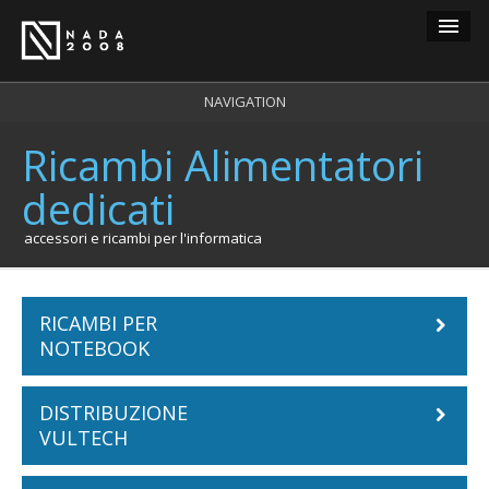
Guest
NAVIGATION
Ricambi Alimentatori
carrello
0
dedicati
login
registrazione
accessori e ricambi per l'informatica
RICAMBI PER
NOTEBOOK
DISTRIBUZIONE
Batterie Notebook
VULTECH
ACER
Tastiere Notebook