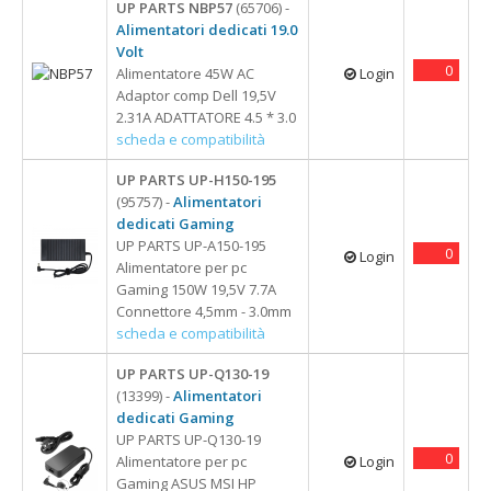
UP PARTS NBP57
(65706) -
Alimentatori dedicati 19.0
Volt
0
Alimentatore 45W AC
Login
Adaptor comp Dell 19,5V
2.31A ADATTATORE 4.5 * 3.0
scheda e compatibilità
UP PARTS UP-H150-195
(95757) -
Alimentatori
dedicati Gaming
UP PARTS UP-A150-195
0
Login
Alimentatore per pc
Gaming 150W 19,5V 7.7A
Connettore 4,5mm - 3.0mm
scheda e compatibilità
UP PARTS UP-Q130-19
(13399) -
Alimentatori
dedicati Gaming
UP PARTS UP-Q130-19
0
Alimentatore per pc
Login
Gaming ASUS MSI HP