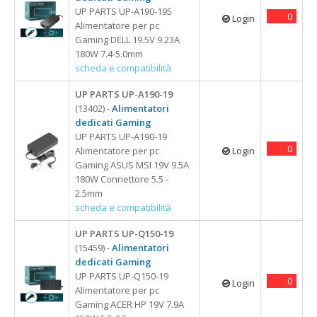
UP PARTS UP-A190-195
0
Login
Alimentatore per pc
Gaming DELL 19.5V 9.23A
180W 7.4-5.0mm
scheda e compatibilità
UP PARTS UP-A190-19
(13402) -
Alimentatori
dedicati Gaming
UP PARTS UP-A190-19
0
Alimentatore per pc
Login
Gaming ASUS MSI 19V 9.5A
180W Connettore 5.5 -
2.5mm
scheda e compatibilità
UP PARTS UP-Q150-19
(15459) -
Alimentatori
dedicati Gaming
UP PARTS UP-Q150-19
0
Login
Alimentatore per pc
Gaming ACER HP 19V 7.9A