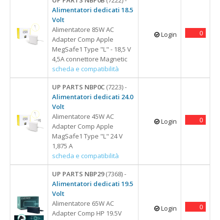
Alimentatori dedicati 18.5
Volt
Alimentatore 85W AC
0
Login
Adapter Comp Apple
MegSafe1 Type "L" - 18,5 V
4,5A connettore Magnetic
scheda e compatibilità
UP PARTS NBP0C
(7223) -
Alimentatori dedicati 24.0
Volt
Alimentatore 45W AC
0
Login
Adapter Comp Apple
MagSafe1 Type "L" 24 V
1,875 A
scheda e compatibilità
UP PARTS NBP29
(7368) -
Alimentatori dedicati 19.5
Volt
Alimentatore 65W AC
0
Login
Adapter Comp HP 19.5V