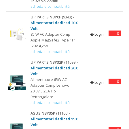
150W 5.5-2.5mm
scheda e compatibilità
UP PARTS NBP0F
(9343) -
Alimentatori dedicati 20.0
Volt
0
85 W AC Adapter Comp
Login
Apple MagSafe2 Type "T"
-20V 4,25A
scheda e compatibilità
UP PARTS NBP32P
(11099) -
Alimentatori dedicati 20.0
Volt
Alimentatore 65W AC
0
Login
Adapter Comp Lenovo
20.0V 3.25A Tip
Rettangolare
scheda e compatibilità
ASUS NBP35P
(11100) -
Alimentatori dedicati 19.0
Volt