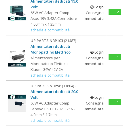
Alimentatori dedicati 19.0
Volt
Login
2
65W AC Adapter Comp
Consegna
Asus 19V 3.42A Connettore
Immediata
4.00mm x 1.35mm
scheda e compatibilità
UP PARTS NBP103
(21487) -
Alimentatori dedicati
Monopattino Elettrico
Login
1
Alimentatore per
Consegna
Monopattino Elettrico
Immediata
Xiaomi 84W 42V 2A
scheda e compatibilità
UP PARTS NBP56
(33604) -
Alimentatori dedicati 20.0
Volt
Login
1
65W AC Adapter Comp
Consegna
Lenovo B50 10 20V 3.25A -
Immediata
4.0mm * 1.7mm
scheda e compatibilità