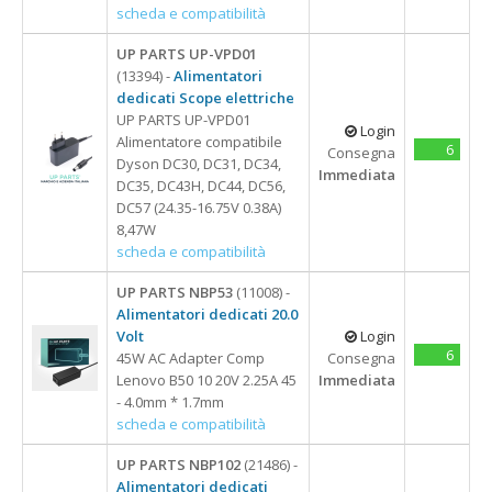
scheda e compatibilità
UP PARTS UP-VPD01
(13394) -
Alimentatori
dedicati Scope elettriche
UP PARTS UP-VPD01
Login
Alimentatore compatibile
6
Consegna
Dyson DC30, DC31, DC34,
Immediata
DC35, DC43H, DC44, DC56,
DC57 (24.35-16.75V 0.38A)
8,47W
scheda e compatibilità
UP PARTS NBP53
(11008) -
Alimentatori dedicati 20.0
Volt
Login
6
45W AC Adapter Comp
Consegna
Lenovo B50 10 20V 2.25A 45
Immediata
- 4.0mm * 1.7mm
scheda e compatibilità
UP PARTS NBP102
(21486) -
Alimentatori dedicati