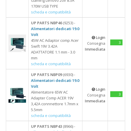
Gaming Lenovo 20V 8.5A
170W USB TYPE
scheda e compatibilità
UP PARTS NBP46
(9253) -
Alimentatori dedicati 19.0
Volt
Login
45W AC Adaptor comp Acer
3
Consegna
Swift 19V 3.42A
Immediata
ADATTATORE 1.1 mm - 3.0
mm
scheda e compatibilità
UP PARTS NBP09
(6930) -
Alimentatori dedicati 19.0
Volt
Login
Alimentatore 65W AC
3
Consegna
Adapter Comp ACER 19V
Immediata
3,42A connnettore 1.7mm x
5.5mm
scheda e compatibilità
UP PARTS NBP43
(8966) -