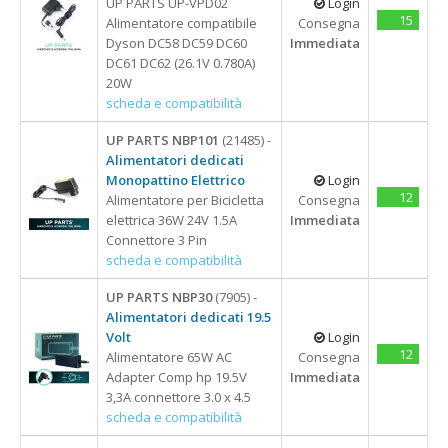
UP PARTS UP-VPD02
Login
15
Alimentatore compatibile
Consegna
Dyson DC58 DC59 DC60
Immediata
DC61 DC62 (26.1V 0.780A)
20W
scheda e compatibilità
UP PARTS NBP101
(21485) -
Alimentatori dedicati
Monopattino Elettrico
Login
12
Alimentatore per Bicicletta
Consegna
elettrica 36W 24V 1.5A
Immediata
Connettore 3 Pin
scheda e compatibilità
UP PARTS NBP30
(7905) -
Alimentatori dedicati 19.5
Volt
Login
12
Alimentatore 65W AC
Consegna
Adapter Comp hp 19.5V
Immediata
3,3A connettore 3.0 x 4.5
scheda e compatibilità