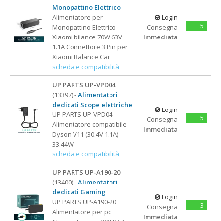
Monopattino Elettrico
Alimentatore per
Login
5
Monopattino Elettrico
Consegna
Xiaomi bilance 70W 63V
Immediata
1.1A Connettore 3 Pin per
Xiaomi Balance Car
scheda e compatibilità
UP PARTS UP-VPD04
(13397) -
Alimentatori
dedicati Scope elettriche
Login
UP PARTS UP-VPD04
5
Consegna
Alimentatore compatibile
Immediata
Dyson V11 (30.4V 1.1A)
33.44W
scheda e compatibilità
UP PARTS UP-A190-20
(13400) -
Alimentatori
dedicati Gaming
Login
UP PARTS UP-A190-20
3
Consegna
Alimentatore per pc
Immediata