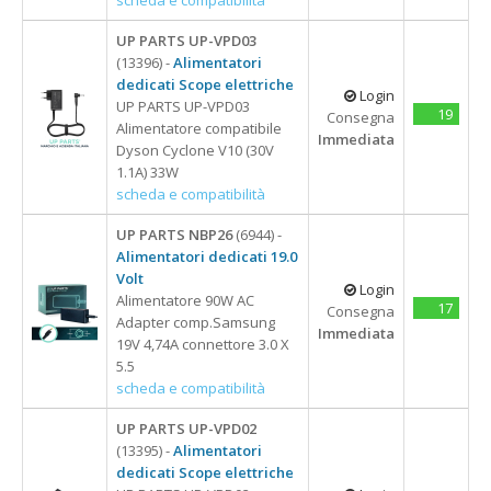
18,5"
UP PARTS UP-VPD03
(13396) -
Alimentatori
dedicati Scope elettriche
Login
UP PARTS UP-VPD03
19
Consegna
Alimentatore compatibile
Immediata
Dyson Cyclone V10 (30V
1.1A) 33W
scheda e compatibilità
UP PARTS NBP26
(6944) -
Alimentatori dedicati 19.0
Volt
Login
Alimentatore 90W AC
17
Consegna
Adapter comp.Samsung
Immediata
19V 4,74A connettore 3.0 X
5.5
scheda e compatibilità
UP PARTS UP-VPD02
(13395) -
Alimentatori
dedicati Scope elettriche