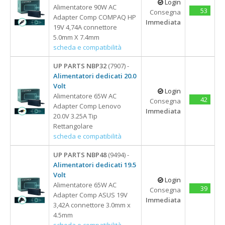
Login
Ventole Notebook
18.4
Card Reader & HUB
Alimentatore 90W AC
8 Cm
53
Type C
Consegna
3 Porte
Alimentatori
Gruppi Di Continuità
Storage
23"-42"
Cavetteria
Adapter Comp COMPAQ HP
Immediata
19V 4,74A connettore
4 Porte
Alimentatori dedicati
APPLE
ACER
Gruppi di Continuità
Batterie Per Tablet
5.0mm X 7.4mm
Type C
Batterie notebook
Cavi e adattatori
APPLE
Lettore Barcode
Batteria UPS
M2
Lettore Barcode
Web Cam
scheda e compatibilità
USB 2.0
Batterie per Tablet
Surface
ASUS
Mouse e Tastiere
Memorie
APPLE
UP PARTS NBP32
(7907) -
USB 3.0
Docking station
Docking Station
DELL
SSD
USB
Accessori per Notebook
Adattatori
SAMSUNG
Alimentatori dedicati 20.0
Monitor Portatili
HP
Volt
Login
Schermi notebook
LENOVO
USB-C - TYPE-C
Alimentatore 65W AC
42
TopCase Notebook
Consegna
Type C
Schermi SmartPhone
Adapter Comp Lenovo
SAMSUNG
Immediata
20.0V 3.25A Tip
Tastiere
SONY
Rettangolare
ACER
Tastiere notebook
Monitor Portatili
TOSHIBA
scheda e compatibilità
ASUS
TopCase Notebook
DELL
UP PARTS NBP48
(9494) -
Ventole desktop
14"
Alimentatori dedicati 19.5
HP
Ventole notebook
14" Touch
Volt
Login
LENOVO
Alimentatore 65W AC
15,6"
39
Consegna
Adapter Comp ASUS 19V
15,6" Doppio
Immediata
3,42A connettore 3.0mm x
15,6" Touch
4.5mm
scheda e compatibilità