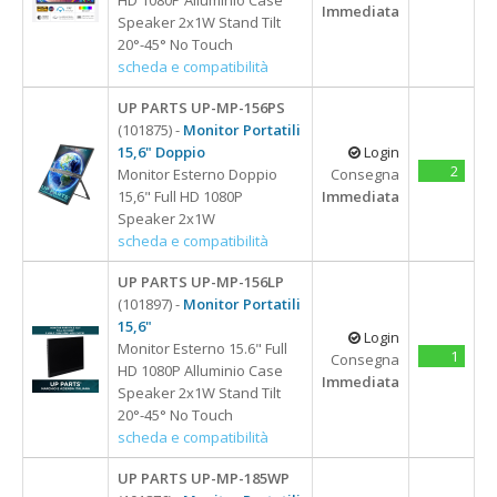
Ventole Notebook
18.4
Card Reader & HUB
Immediata
Speaker 2x1W Stand Tilt
8 Cm
Type C
3 Porte
Alimentatori
Gruppi Di Continuità
Storage
23"-42"
Cavetteria
20°-45° No Touch
4 Porte
Alimentatori dedicati
APPLE
ACER
Gruppi di Continuità
scheda e compatibilità
Batterie Per Tablet
Type C
Batterie notebook
Cavi e adattatori
APPLE
Lettore Barcode
Batteria UPS
M2
Lettore Barcode
Web Cam
UP PARTS UP-MP-156PS
USB 2.0
Batterie per Tablet
Surface
ASUS
Mouse e Tastiere
Memorie
(101875) -
Monitor Portatili
APPLE
USB 3.0
Docking station
Docking Station
15,6" Doppio
Login
DELL
SSD
USB
Accessori per Notebook
Adattatori
SAMSUNG
2
Monitor Esterno Doppio
Consegna
Monitor Portatili
HP
15,6" Full HD 1080P
Immediata
Schermi notebook
LENOVO
USB-C - TYPE-C
Speaker 2x1W
TopCase Notebook
Type C
Schermi SmartPhone
SAMSUNG
scheda e compatibilità
Tastiere
SONY
UP PARTS UP-MP-156LP
ACER
Tastiere notebook
Monitor Portatili
TOSHIBA
(101897) -
Monitor Portatili
ASUS
TopCase Notebook
15,6"
Login
DELL
Monitor Esterno 15.6" Full
Ventole desktop
14"
1
Consegna
HP
HD 1080P Alluminio Case
Ventole notebook
Immediata
14" Touch
Speaker 2x1W Stand Tilt
LENOVO
15,6"
20°-45° No Touch
scheda e compatibilità
15,6" Doppio
15,6" Touch
UP PARTS UP-MP-185WP