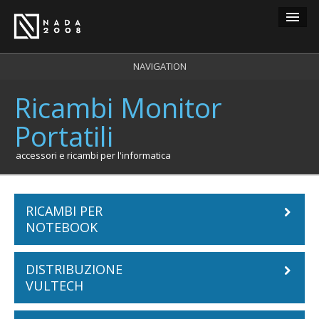
Guest
NAVIGATION
Ricambi Monitor
carrello
0
Portatili
login
registrazione
accessori e ricambi per l'informatica
RICAMBI PER
NOTEBOOK
DISTRIBUZIONE
Batterie Notebook
VULTECH
ACER
Tastiere Notebook