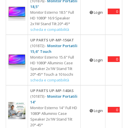
18,5"
(101876) -
Monitor Portatili
18,5"
0
Monitor Esterno 18.5" Full
Login
HD 1080P 16:9 Speaker
2x1W Stand Tilt 20°-45°
scheda e compatibilità
UP PARTS UP-MP-156AT
(101872) -
Monitor Portatili
15,6" Touch
Monitor Esterno 15.6" Full
0
Login
HD 1080P Alluminio Case
Speaker 2x1W Stand Tilt
20°-45° Touch a 10 tocchi
scheda e compatibilità
UP PARTS UP-MP-140AS
(101873) -
Monitor Portatili
14"
Monitor Esterno 14" Full HD
0
Login
1080P Alluminio Case
Speaker 2x1W Stand Tilt
20°-45°