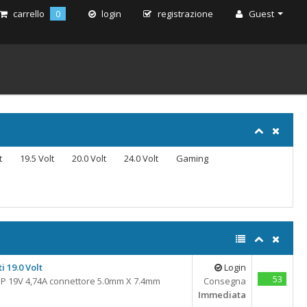
carrello
0
login
registrazione
Guest
t
19.5 Volt
20.0 Volt
24.0 Volt
Gaming
i 19.0 Volt
Login
53
 19V 4,74A connettore 5.0mm X 7.4mm
Consegna
Immediata