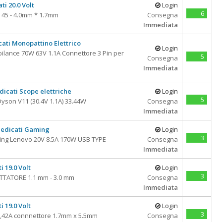
ti 20.0 Volt
Login
6
 45 - 4.0mm * 1.7mm
Consegna
Immediata
cati Monopattino Elettrico
Login
bilance 70W 63V 1.1A Connettore 3 Pin per
5
Consegna
Immediata
dicati Scope elettriche
Login
5
yson V11 (30.4V 1.1A) 33.44W
Consegna
Immediata
dedicati Gaming
Login
3
ing Lenovo 20V 8.5A 170W USB TYPE
Consegna
Immediata
i 19.0 Volt
Login
3
ATTATORE 1.1 mm - 3.0 mm
Consegna
Immediata
i 19.0 Volt
Login
3
,42A connnettore 1.7mm x 5.5mm
Consegna