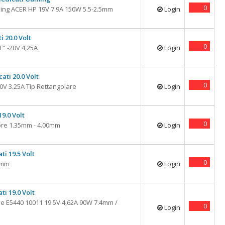
0
ing ACER HP 19V 7.9A 150W 5.5-2.5mm
Login
i 20.0 Volt
0
" -20V 4,25A
Login
ati 20.0 Volt
0
V 3.25A Tip Rettangolare
Login
9.0 Volt
0
ore 1.35mm - 4.00mm
Login
ti 19.5 Volt
0
.0mm
Login
ti 19.0 Volt
de E5440 10011 19.5V 4,62A 90W 7.4mm /
0
Login