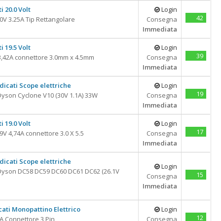
i 20.0 Volt
Login
42
V 3.25A Tip Rettangolare
Consegna
Immediata
i 19.5 Volt
Login
39
,42A connettore 3.0mm x 4.5mm
Consegna
Immediata
dicati Scope elettriche
Login
19
yson Cyclone V10 (30V 1.1A) 33W
Consegna
Immediata
i 19.0 Volt
Login
17
 4,74A connettore 3.0 X 5.5
Consegna
Immediata
dicati Scope elettriche
Login
Dyson DC58 DC59 DC60 DC61 DC62 (26.1V
15
Consegna
Immediata
cati Monopattino Elettrico
Login
12
5A Connettore 3 Pin
Consegna