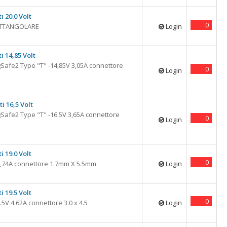
i 20.0 Volt
0
RETTANGOLARE
Login
i 14,85 Volt
afe2 Type "T" -14,85V 3,05A connettore
0
Login
i 16,5 Volt
afe2 Type "T" -16.5V 3,65A connettore
0
Login
i 19.0 Volt
0
,74A connettore 1.7mm X 5.5mm
Login
i 19.5 Volt
0
5V 4.62A connettore 3.0 x 4.5
Login