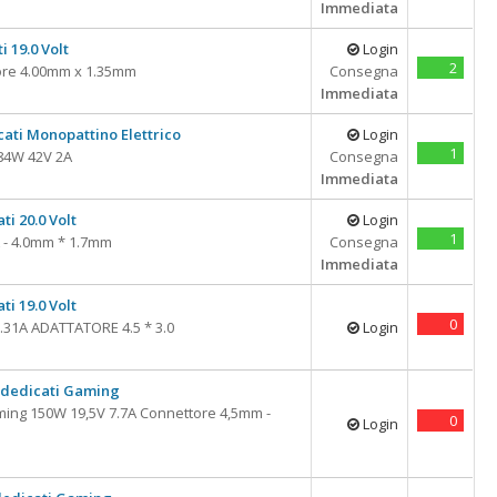
Immediata
i 19.0 Volt
Login
2
ore 4.00mm x 1.35mm
Consegna
Immediata
cati Monopattino Elettrico
Login
1
 84W 42V 2A
Consegna
Immediata
ti 20.0 Volt
Login
1
 - 4.0mm * 1.7mm
Consegna
Immediata
ti 19.0 Volt
0
.31A ADATTATORE 4.5 * 3.0
Login
 dedicati Gaming
ing 150W 19,5V 7.7A Connettore 4,5mm -
0
Login