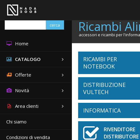
Ricambi Ali
cerca
accessori e ricambi per l'informa
Home
RICAMBI PER
CATALOGO
NOTEBOOK
Offerte
DISTRIBUZIONE
Batterie Notebook
Novità
VULTECH
ACER
Area clienti
Tastiere Notebook
INFORMATICA
Cabinet
APPLE
ASUS
Chi siamo
ACER
Schermi Notebook
ATX
DELL
Borse
Accessori Per Noteb
RIVENDITOR
APPLE
FUJITSU
DISTRIBUTORE 
Condizioni di vendita
ASUS