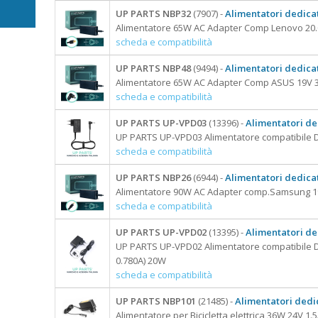
UP PARTS NBP32
(7907) -
Alimentatori dedicat
Alimentatore 65W AC Adapter Comp Lenovo 20.0
scheda e compatibilità
UP PARTS NBP48
(9494) -
Alimentatori dedicat
Alimentatore 65W AC Adapter Comp ASUS 19V 3
ne
scheda e compatibilità
ECH
UP PARTS UP-VPD03
(13396) -
Alimentatori de
UP PARTS UP-VPD03 Alimentatore compatibile D
scheda e compatibilità
UP PARTS NBP26
(6944) -
Alimentatori dedicat
Alimentatore 90W AC Adapter comp.Samsung 19V
scheda e compatibilità
UP PARTS UP-VPD02
(13395) -
Alimentatori de
UP PARTS UP-VPD02 Alimentatore compatibile 
0.780A) 20W
scheda e compatibilità
UP PARTS NBP101
(21485) -
Alimentatori dedi
Alimentatore per Bicicletta elettrica 36W 24V 1.