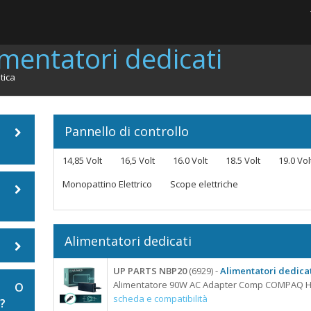
mentatori dedicati
tica
Pannello di controllo
14,85 Volt
16,5 Volt
16.0 Volt
18.5 Volt
19.0 Vol
Monopattino Elettrico
Scope elettriche
Alimentatori dedicati
UP PARTS NBP20
(6929) -
Alimentatori dedicat
ook
Alimentatore 90W AC Adapter Comp COMPAQ HP
E O
scheda e compatibilità
?