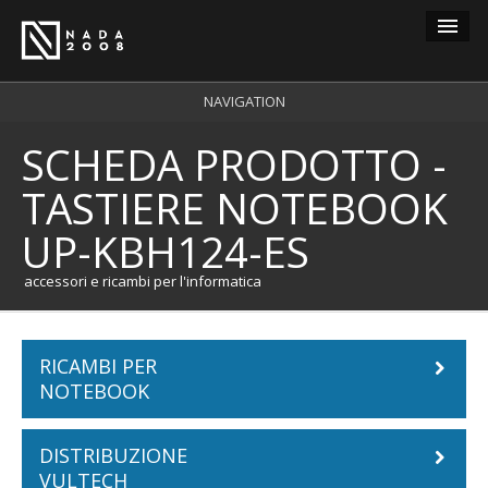
Guest
NAVIGATION
SCHEDA PRODOTTO -
carrello
0
TASTIERE NOTEBOOK
login
UP-KBH124-ES
registrazione
accessori e ricambi per l'informatica
RICAMBI PER
NOTEBOOK
DISTRIBUZIONE
Batterie Notebook
VULTECH