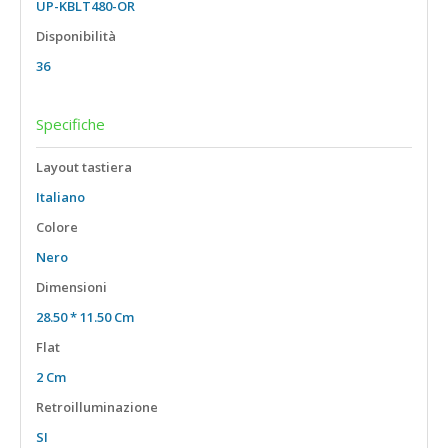
UP-KBLT480-OR
15,6" Touch
Disponibilità
18,5"
36
Specifiche
Layout tastiera
Italiano
Colore
Nero
Dimensioni
28.50 * 11.50 Cm
Flat
2 Cm
Retroilluminazione
SI