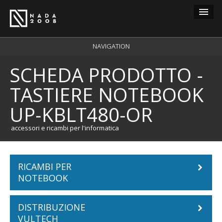
Guest
NAVIGATION
SCHEDA PRODOTTO -
carrello
0
TASTIERE NOTEBOOK
login
UP-KBLT480-OR
registrazione
accessori e ricambi per l'informatica
RICAMBI PER
NOTEBOOK
DISTRIBUZIONE
Batterie Notebook
VULTECH