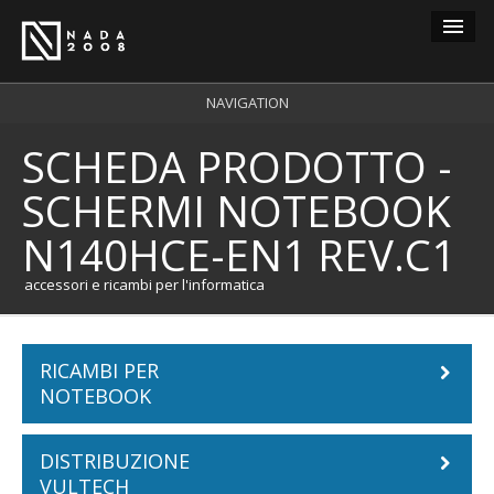
Guest
NAVIGATION
SCHEDA PRODOTTO -
carrello
0
SCHERMI NOTEBOOK
login
N140HCE-EN1 REV.C1
registrazione
accessori e ricambi per l'informatica
RICAMBI PER
NOTEBOOK
DISTRIBUZIONE
Batterie Notebook
VULTECH