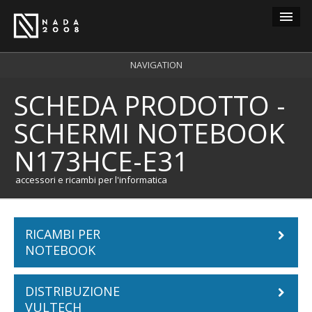
Guest
NAVIGATION
SCHEDA PRODOTTO -
carrello
0
SCHERMI NOTEBOOK
login
N173HCE-E31
registrazione
accessori e ricambi per l'informatica
RICAMBI PER
NOTEBOOK
DISTRIBUZIONE
Batterie Notebook
VULTECH