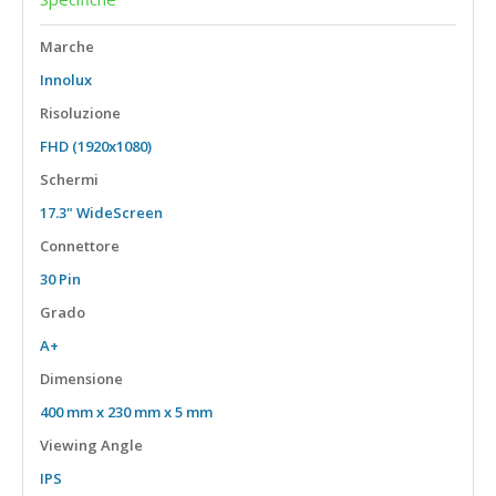
15,6" Touch
Marche
18,5"
Innolux
Risoluzione
FHD (1920x1080)
Schermi
17.3" WideScreen
Connettore
30 Pin
Grado
A+
Dimensione
400 mm x 230 mm x 5 mm
Viewing Angle
IPS