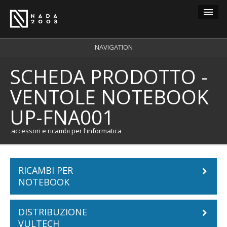
Guest
NAVIGATION
SCHEDA PRODOTTO -
carrello
0
VENTOLE NOTEBOOK
login
UP-FNA001
registrazione
accessori e ricambi per l'informatica
RICAMBI PER
NOTEBOOK
DISTRIBUZIONE
Batterie Notebook
VULTECH