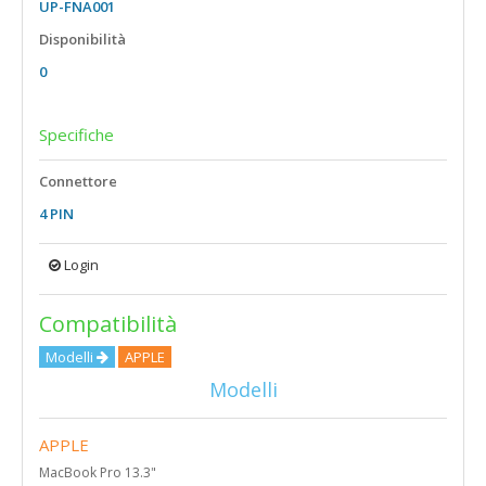
UP-FNA001
15,6" Touch
Disponibilità
18,5"
0
Specifiche
Connettore
4 PIN
Login
Compatibilità
Modelli
APPLE
Modelli
APPLE
MacBook Pro 13.3"