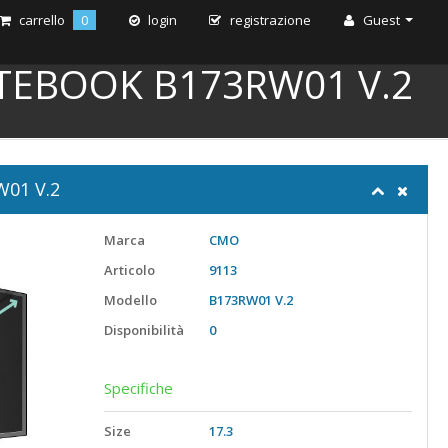
carrello
0
login
registrazione
Guest
TEBOOK B173RW01 V.2
W01 V.2
Marca
CMO
Articolo
9113
Modello
B173RW01 V.2
Disponibilità
0
Specifiche
Size
17.3