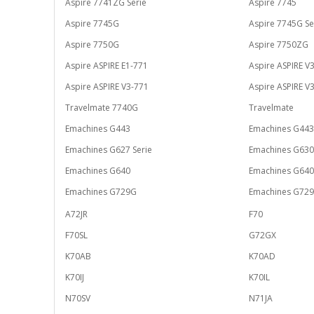
Aspire 7741ZG Serie
Aspire 7745
Aspire 7745G
Aspire 7745G Se
Aspire 7750G
Aspire 7750ZG
Aspire ASPIRE E1-771
Aspire ASPIRE V
Aspire ASPIRE V3-771
Aspire ASPIRE V
Travelmate 7740G
Travelmate
Emachines G443
Emachines G44
Emachines G627 Serie
Emachines G630
Emachines G640
Emachines G64
Emachines G729G
Emachines G72
A72JR
F70
F70SL
G72GX
K70AB
K70AD
K70IJ
K70IL
N70SV
N71JA