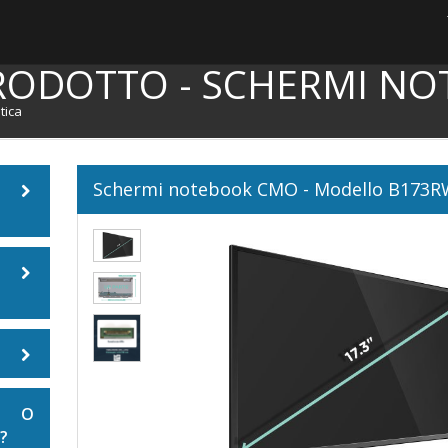
RODOTTO - SCHERMI NO
tica
Schermi notebook CMO - Modello B173R
ook
E O
?