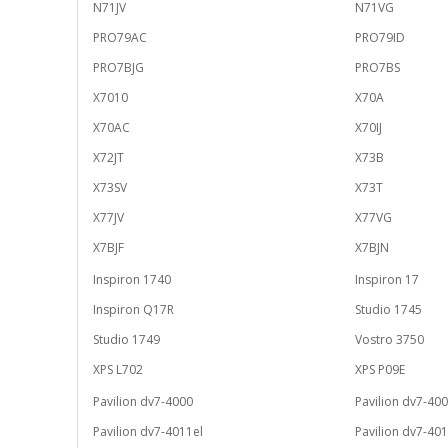
N71JV
N71VG
PRO79AC
PRO79ID
PRO7BJG
PRO7BS
X7010
X70A
X70AC
X70IJ
X72JT
X73B
X73SV
X73T
X77JV
X77VG
X7BJF
X7BJN
Inspiron 1740
Inspiron 17
Inspiron Q17R
Studio 1745
Studio 1749
Vostro 3750
XPS L702
XPS P09E
Pavilion dv7-4000
Pavilion dv7-400
Pavilion dv7-4011el
Pavilion dv7-40