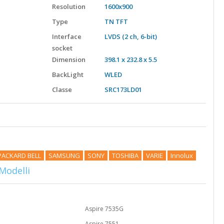
Resolution
1600x900
Type
TN TFT
Interface
LVDS (2 ch, 6-bit)
socket
Dimension
398.1 x 232.8 x 5.5
BackLight
WLED
Classe
SRC173LD01
PACKARD BELL
SAMSUNG
SONY
TOSHIBA
VARIE
Innolux
Modelli
Aspire 7535G
Aspire 7551