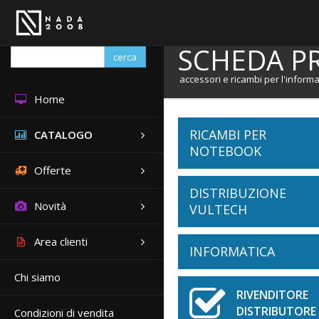
SCHEDA P
cerca
accessori e ricambi per l'informa
Home
RICAMBI PER
CATALOGO
NOTEBOOK
Offerte
DISTRIBUZIONE
Batterie Notebook
Novità
VULTECH
ACER
Area clienti
Tastiere Notebook
INFORMATICA
Cabinet
APPLE
ASUS
Chi siamo
ACER
Schermi Notebook
ATX
DELL
Borse
Accessori Per Noteb
RIVENDITOR
APPLE
FUJITSU
DISTRIBUTORE 
Condizioni di vendita
ASUS