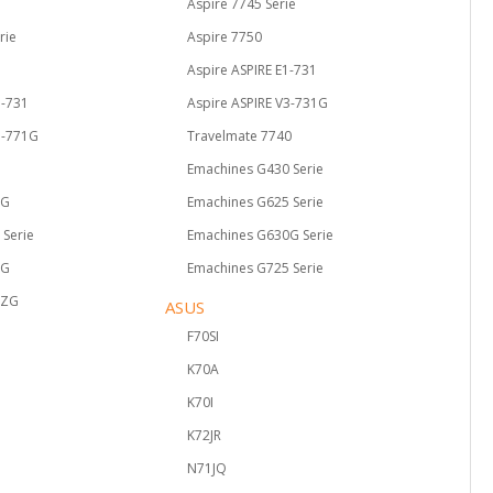
Aspire 7745 Serie
rie
Aspire 7750
Aspire ASPIRE E1-731
3-731
Aspire ASPIRE V3-731G
3-771G
Travelmate 7740
Emachines G430 Serie
3G
Emachines G625 Serie
 Serie
Emachines G630G Serie
0G
Emachines G725 Serie
9ZG
ASUS
F70SI
K70A
K70I
K72JR
N71JQ