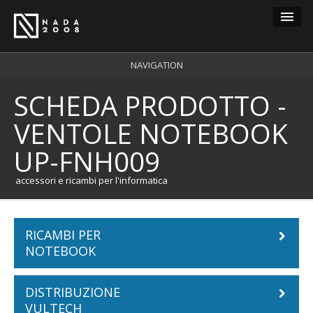
Guest
NAVIGATION
SCHEDA PRODOTTO -
carrello
0
VENTOLE NOTEBOOK
login
UP-FNH009
registrazione
accessori e ricambi per l'informatica
RICAMBI PER
NOTEBOOK
DISTRIBUZIONE
Batterie Notebook
VULTECH