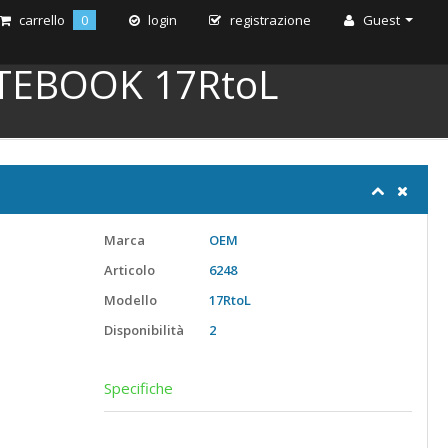
carrello
0
login
registrazione
Guest
TEBOOK 17RtoL
Marca
OEM
Articolo
6248
Modello
17RtoL
Disponibilità
2
Specifiche