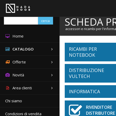
SCHEDA P
cerca
accessori e ricambi per l'informa
Home
RICAMBI PER
CATALOGO
NOTEBOOK
Offerte
DISTRIBUZIONE
Batterie Notebook
Novità
VULTECH
ACER
Area clienti
Tastiere Notebook
INFORMATICA
Cabinet
APPLE
ASUS
Chi siamo
ACER
Schermi Notebook
ATX
DELL
Borse
Accessori Per Noteb
RIVENDITOR
APPLE
FUJITSU
DISTRIBUTORE 
Condizioni di vendita
ASUS