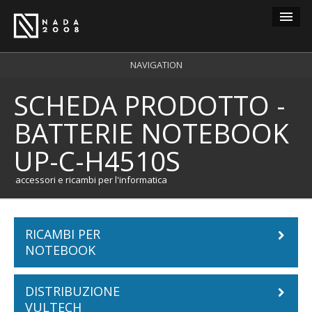
Guest
NAVIGATION
SCHEDA PRODOTTO -
carrello
0
BATTERIE NOTEBOOK
login
UP-C-H4510S
registrazione
accessori e ricambi per l'informatica
RICAMBI PER
NOTEBOOK
DISTRIBUZIONE
Batterie Notebook
VULTECH