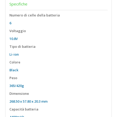
Specifiche
15,6" Touch
18,5"
Numero di celle della batteria
6
Voltaggio
10.8V
Tipo di batteria
Li-ion
Colore
Black
Peso
365/420g
Dimensione
268.50 x 57.80 x 20.3 mm
Capacità batteria
4400mAh