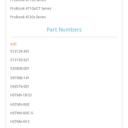
ProBook 4710s/CT Series
ProBook 4720s Series
Part Numbers
HP
513129-361
513130-321
535808-001
591998-141
593576-001
HSTNN-1B1D
HSTNN-I60C
HSTNN-I60C-5
HSTNN-I61C