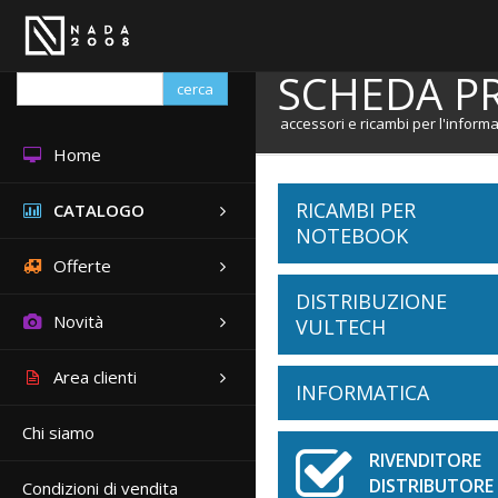
SCHEDA P
cerca
accessori e ricambi per l'informa
Home
RICAMBI PER
CATALOGO
NOTEBOOK
Offerte
DISTRIBUZIONE
Batterie Notebook
Novità
VULTECH
ACER
Area clienti
Tastiere Notebook
INFORMATICA
Cabinet
APPLE
ASUS
Chi siamo
ACER
Schermi Notebook
ATX
DELL
Borse
Accessori Per Noteb
RIVENDITOR
APPLE
FUJITSU
DISTRIBUTORE 
Condizioni di vendita
ASUS