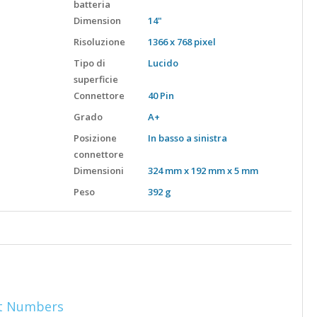
batteria
Dimension
14"
Risoluzione
1366 x 768 pixel
Tipo di
Lucido
superficie
Connettore
40 Pin
Grado
A+
Posizione
In basso a sinistra
connettore
Dimensioni
324 mm x 192 mm x 5 mm
Peso
392 g
t Numbers