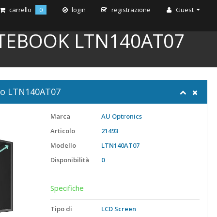
carrello
0
login
registrazione
Guest
TEBOOK LTN140AT07
llo LTN140AT07
Marca
AU Optronics
Articolo
21493
Modello
LTN140AT07
Disponibilità
0
Specifiche
Tipo di
LCD Screen