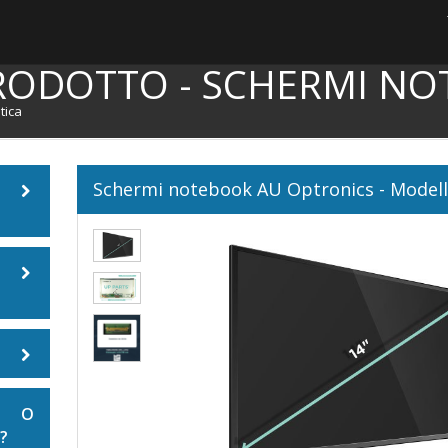
RODOTTO - SCHERMI NO
tica
Schermi notebook AU Optronics - Mode
ook
E O
?