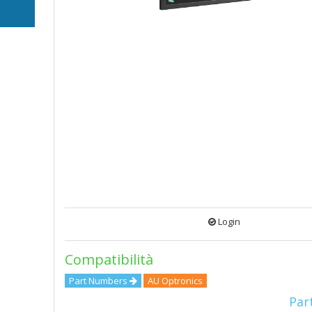
ne
ECH
Login
Compatibilità
Part Numbers
AU Optronics
Par