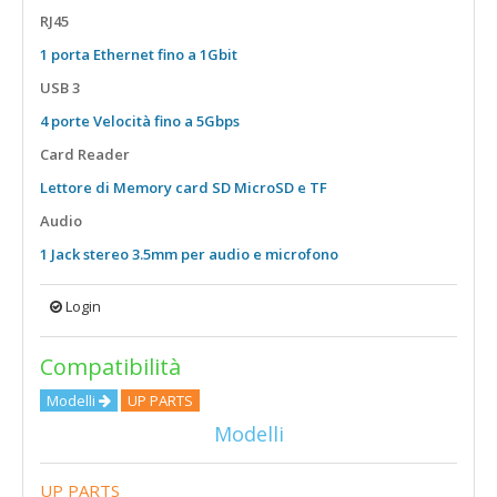
15,6" Touch
RJ45
18,5"
1 porta Ethernet fino a 1Gbit
USB 3
4 porte Velocità fino a 5Gbps
Card Reader
Lettore di Memory card SD MicroSD e TF
Audio
1 Jack stereo 3.5mm per audio e microfono
Login
Compatibilità
Modelli
UP PARTS
Modelli
UP PARTS