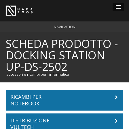
Guest
NAVIGATION
SCHEDA PRODOTTO -
carrello
0
DOCKING STATION
login
UP-DS-2502
registrazione
accessori e ricambi per l'informatica
RICAMBI PER
NOTEBOOK
DISTRIBUZIONE
Batterie Notebook
VULTECH