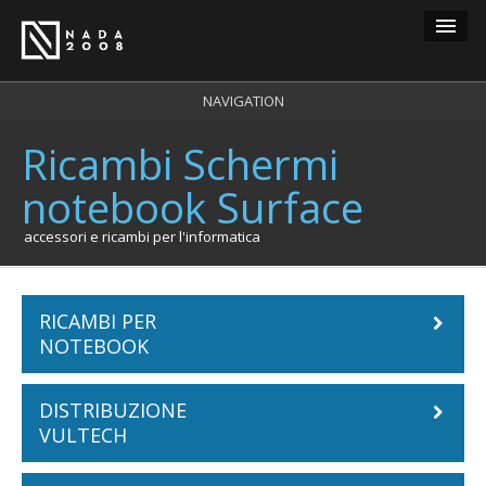
Guest
NAVIGATION
Ricambi Schermi
carrello
0
notebook Surface
login
registrazione
accessori e ricambi per l'informatica
RICAMBI PER
NOTEBOOK
DISTRIBUZIONE
Batterie Notebook
VULTECH
ACER
Tastiere Notebook